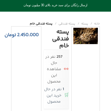
ارسال رایگان برای سبد خرید بالای 30 میلیون تومان
خانه
پسته
پسته فندقی
پسته فندقی خام
پسته
2.450.000
تومان
فندقی
خام
257
نفر در
حال
👀
مشاهده
این
محصول
1
نفر در حال
🛒
خرید این
محصول