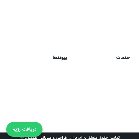
خدمات
پیوندها
رژیم چاقی
چاقی
رژیم لاغری
لاغری
رژیم ورزشکاری
خرافات غذایی
دریافت رژیم
تمامی حقوق متعلق به اچ پازل. طراحی و میزبانی:
HPUZZLE