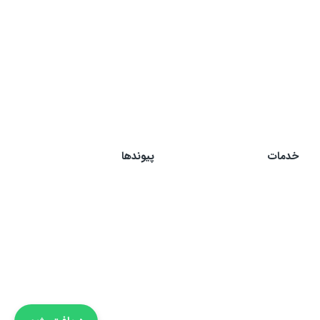
خدمات
پیوندها
رژیم چاقی
چاقی
رژیم لاغری
لاغری
رژیم ورزشکاری
خرافات غذایی