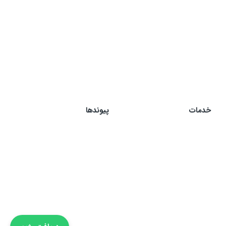
خدمات
پیوندها
رژیم چاقی
چاقی
رژیم لاغری
لاغری
رژیم ورزشکاری
خرافات غذایی