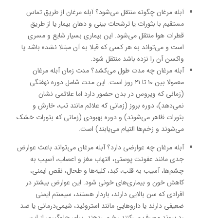
آبله مرغان چگونه منتقل می‌شود؟ آبله مرغان از طریق تماس
مستقیم با بثورات یا ترشحات بینی و دهان بیمار یا از طریق
قطرات هوا منتقل می‌شود. این بیماری بسیار شایع و مسری
است و می‌تواند به هر کسی که قبلا به آن مبتلا نشده باشد یا
واکسن آن را نزده باشد منتقل شود.
آبله مرغان چه مدت طول می‌کشد؟ مدت زمان آبله مرغان
معمولا بین ۱۰ تا ۲۱ روز است. این مدت شامل دوره نهفتگی
(زمانی که ویروس در بدن حضور دارد اما علائمی نشان
نمی‌دهد)، دوره بروز (زمانی که علائم مانند تب، خارش و
بثورات ظاهر می‌شوند) و دوره بهبودی (زمانی که بثورات خشک
می‌شوند و زخم‌ها التیام می‌یابند) است.
آبله مرغان چه عوارضی دارد؟ آبله مرغان می‌تواند باعث عوارض
جدی مانند عفونت پوستی، التهاب مغز و اعصاب، آسیب به
چشم‌ها، آسیب به قلب، کبد، کلیه‌ها و طحال، نقص ایمنی،
کاهش خون و بیماری‌های خونی شود. این عوارض بیشتر در
افرادی که سن بالایی دارند، باردار هستند، سیستم ایمنی
ضعیفی دارند یا داروهایی مانند استروئید، شیمی‌درمانی یا ضد
رد پیوند مصرف می‌کنند رخ می‌دهند. برای جلوگیری از این