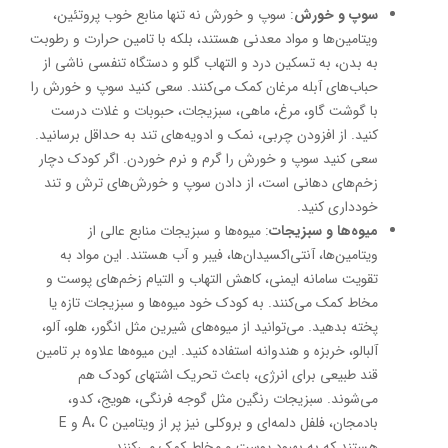
سوپ و خورش
: سوپ و خورش نه تنها منابع خوب پروتئین،
ویتامین‌ها و مواد معدنی هستند، بلکه با تامین حرارت و رطوبت
به بدن، به تسکین درد و التهاب گلو و دستگاه تنفسی ناشی از
حباب‌های آبله مرغان کمک می‌کنند. سعی کنید سوپ و خورش را
با گوشت گاو، مرغ، ماهی، سبزیجات، حبوبات و غلات درست
کنید. از افزودن چربی، نمک و ادویه‌های تند به حداقل برسانید.
سعی کنید سوپ و خورش را گرم و نرم خوردن. اگر کودک دچار
زخم‌های دهانی است، از دادن سوپ و خورش‌های ترش و تند
خودداری کنید.
میوه‌ها و سبزیجات
: میوه‌ها و سبزیجات منابع عالی از
ویتامین‌ها، آنتی‌اکسیدان‌ها، فیبر و آب هستند. این مواد به
تقویت سامانه ایمنی، کاهش التهاب و التیام زخم‌های پوست و
مخاط کمک می‌کنند. به کودک خود میوه‌ها و سبزیجات تازه یا
پخته بدهید. می‌توانید از میوه‌های شیرین مثل انگور، هلو، آلو،
آلبالو، خربزه و هندوانه استفاده کنید. این میوه‌ها علاوه بر تامین
قند طبیعی برای انرژی، باعث تحریک اشتهای کودک هم
می‌شوند. سبزیجات رنگین مثل گوجه فرنگی، هویج، کدو،
بادمجان، فلفل دلمه‌ای و بروکلی نیز پر از ویتامین A، C و E
هستند که به بهبود پوست و مخاط کمک می‌کنند.