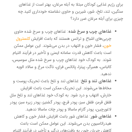
برای رژیم غذایی کودکان مبتلا به آبله مرغان، بهتر است از غذاهای
سنگین، تند، تلخ، شور، شیرین و حاوی نشاسته خودداری کنید.چه
چیزی برای آبله مرغان ضرر دارد؟
غذاهای چرب و سرخ شده
: غذاهای چرب و سرخ شده حاوی
چربی‌های اشباع و ترانس هستند که باعث افزایش
کلسترول
خون
، فشار خون و التهاب در بدن می‌شوند. این عوامل ممکن
است باعث کاهش قدرت سامانه ایمنی و تأخیر در فرآیند التیام
شوند. به کودک خود غذاهای چرب و سرخ شده مثل سوسیس،
کالباس، همبرگر، پیتزا، پاتاتس فرای، ناگت مرغ و سالاد الویه
ندهید.
غذاهای تند و تلخ
: غذاهای تند و تلخ باعث تحریک پوست و
مخاط‌ها می‌شوند. این تحریک ممکن است باعث افزایش
خارش، التهاب و درد شود. به کودک خود غذاهای تند و تلخ مثل
فلفل قرمز، فلفل سبز، پودر قرچ، پودر گشنیز، پودر زیره سبز، پودر
لاغورچین، پودر گارام ماسالا و پودر چات ماسالا ندهید.
غذاهای شور
: غذاهای شور باعث افزایش فشار خون و کاهش
هیدراتاسیون بدن می‌شوند. این عوامل ممکن است باعث
کاهش جریان خون به بافت‌های درگیر و تأخیر در فرآیند التیام