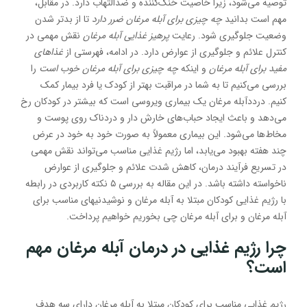
توصیه می‌شود، زیرا خاصیت خنک‌کننده و ضدالتهاب دارد. در مقابل،
مهم است بدانید
چه چیزی برای آبله مرغان ضرر دارد
تا از بدتر شدن
وضعیت جلوگیری شود. رعایت
پرهیز غذایی آبله مرغان
نقش مهمی در
کنترل علائم و جلوگیری از عوارض دارد. در ادامه، فهرستی از
غذاهای
مفید برای آبله مرغان
و اینکه
چه چیزی برای آبله مرغان خوب است
را
بررسی می‌کنیم تا به شما در مراقبت بهتر از کودک یا فرد بیمار کمک
کنیم. درددآبله مرغان یک بیماری ویروسی است که بیشتر در کودکان رخ
می‌دهد و باعث ایجاد حباب‌های خارش دار و دردناک روی پوست و
مخاط‌ها می‌شود. این بیماری معمولاً به صورت خود به خود در عرض
چند هفته بهبود می‌یابد، اما رژیم غذایی مناسب می‌تواند نقش مهمی
در تسریع فرآیند درمان، کاهش شدت علائم و جلوگیری از عوارض
ناخواسته داشته باشد. در این مقاله به بررسی ۵ نکته کاربردی در رابطه
با رژیم غذایی کودکان مبتلا به آبله مرغان و نوشیدنیهای مناسب برای
آبله مرغان و برای آبله مرغان چی بخوریم خواهیم پرداخت.
چرا رژیم غذایی در درمان آبله مرغان مهم
است؟
رژیم غذایی مناسب برای کودکان مبتلا به آبله مرغان دارای سه هدف