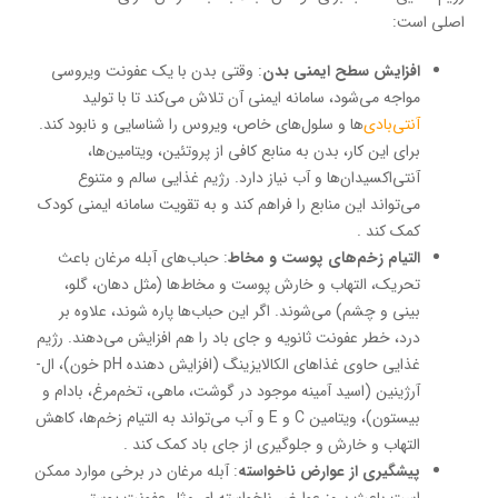
اصلی است:
افزایش سطح ایمنی بدن
: وقتی بدن با یک عفونت ویروسی
مواجه می‌شود، سامانه ایمنی آن تلاش می‌کند تا با تولید
آنتی‌بادی‌
ها و سلول‌های خاص، ویروس را شناسایی و نابود کند.
برای این کار، بدن به منابع کافی از پروتئین، ویتامین‌ها،
آنتی‌اکسیدان‌ها و آب نیاز دارد. رژیم غذایی سالم و متنوع
می‌تواند این منابع را فراهم کند و به تقویت سامانه ایمنی کودک
کمک کند .
التیام زخم‌های پوست و مخاط
: حباب‌های آبله مرغان باعث
تحریک، التهاب و خارش پوست و مخاط‌ها (مثل دهان، گلو،
بینی و چشم) می‌شوند. اگر این حباب‌ها پاره شوند، علاوه بر
درد، خطر عفونت ثانویه و جای باد را هم افزایش می‌دهند. رژیم
غذایی حاوی غذاهای الکالایزینگ (افزایش دهنده pH خون)، ال-
آرژینین (اسید آمینه موجود در گوشت، ماهی، تخم‌مرغ، بادام و
بیستون)، ویتامین C و E و آب می‌تواند به التیام زخم‌ها، کاهش
التهاب و خارش و جلوگیری از جای باد کمک کند .
پیشگیری از عوارض ناخواسته
: آبله مرغان در برخی موارد ممکن