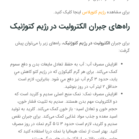
برای مشاهده
رژیم کتوپلاس
اینجا کلیک کنید.
راه‌های جبران الکترولیت در رژیم کتوژنیک
برای جبران
الکترولیت در رژیم کتوژنیک
، راه‌های زیر را می‌توان پیش
گرفت:
افزایش مصرف آب: آب به حفظ تعادل مایعات بدن و دفع سموم
کمک می‌کند. برای هر گرم گليكوژن كه در رژيم كتو كاهش مي
يابد، حدود 3 گرم آب نيز دفع مي شود. بنابراین، لازم است
حداقل 2 ليتر آب در روز بنوشید.
افزایش مصرف نمک: نمک منبع اصلی سدیم و کلرید است که
دو الکترولیت مهم بدن هستند. سدیم به تثبیت فشار خون،
حجم خون و تعادل اسید- باز خون کمک می‌کند. کلرید به تولید
اسید معده و جذب مواد غذایی کمک می‌کند. برای جبران نقص
سدیم و کلرید، لازم است حدود 3 تا 5 گرم نمك در روز مصرف
كنید. بهتر است از نمك هيماليا يا نمك دريا استفاده كنید كه
حاوي مقادير بالاتري از الکترولیت هاي ديگر هستند.