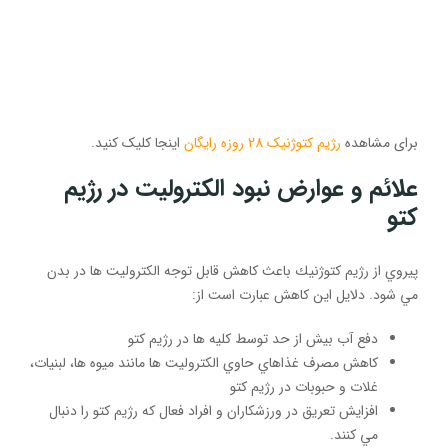
برای مشاهده
رژیم کتوژنیک 28 روزه رایگان
اینجا کلیک کنید.
علائم و عوارض نبود الکترولیت در رژیم
کتو
پيروي از رژيم كتوژنيك باعث كاهش قابل توجه الكتروليت ها در بدن
مي شود. دلايل اين كاهش عبارت است از:
دفع آب بيش از حد توسط كليه ها در رژيم كتو
كاهش مصرف غذاهاي حاوي الكتروليت ها مانند ميوه ها، لبنيات،
غلات و حبوبات در رژيم كتو
افزايش تعريق در ورزشكاران و افراد فعال كه رژيم كتو را دنبال
مي كنند.