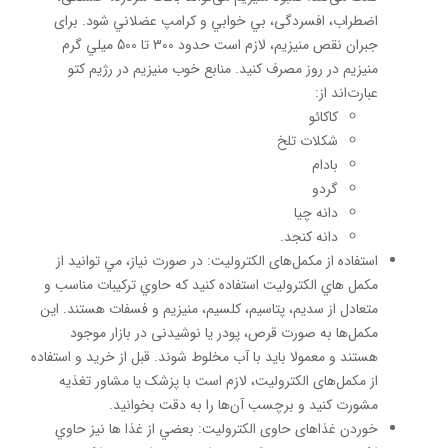
اضطراب، افسردگی، بي خوابي و كرامپ عضلاني شود. برای
جبران نقص منيزيم، لازم است حدود 300 تا 500 ميلي گرم
منيزيم در روز مصرف كنید. منابع خوب منيزيم در رژيم كتو
عبارت‌اند از:
کاکائو
شکلات تلخ
بادام
گردو
دانه چيا
دانه كنجد.
استفاده از مکمل‌های الکترولیت: در صورت نياز، مي توانيد از
مكمل هاي الكتروليت استفاده كنید كه حاوي تركيبات مناسب و
متعادل از سديم، پتاسيم، كلسيم، منيزيم و فسفات هستند. این
مکمل‌ها به صورت قرص، پودر یا نوشیدنی در بازار موجود
هستند و معمولا باید با آب مخلوط شوند. قبل از خرید و استفاده
از مکمل‌های الکترولیت، لازم است با پزشک یا مشاور تغذیه
مشورت کنید و برچسب آن‌ها را به دقت بخوانید.
خوردن غذاهای حاوی الکترولیت: بعضي از غذا ها نيز حاوي