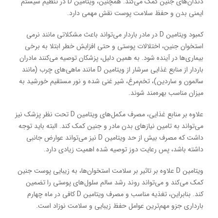
دندان‌های جنین کمک می‌کند. همچنین، ویتامین D در تنظیم سیستم
ایمنی بدن و حفظ سلامت پوست نقش مهمی دارد.
کمبود ویتامین D در مادر باردار می‌تواند باعث مشکلاتی مانند نرمی
استخوان جنین، اختلالات پوستی و حتی افزایش خطر ابتلا به برخی
بیماری‌ها در آینده شود. به همین دلیل، پزشکان توصیه می‌کنند مادران
باردار از منابع غذایی سرشار از ویتامین D مانند ماهی‌های چرب (مانند
سالمون و ساردین)، تخم‌مرغ، شیر غنی شده و نور مستقیم خورشید به
میزان مناسب بهره‌مند شوند.
علاوه بر منابع غذایی، مصرف مکمل‌های ویتامین D تحت نظر پزشک نیز
می‌تواند به تامین نیازهای بدن مادر و جنین کمک کند. البته باید توجه
داشت که مصرف بیش از حد ویتامین D نیز می‌تواند عوارض جانبی
داشته باشد، پس رعایت دوز توصیه شده اهمیت زیادی دارد.
ویتامین D علاوه بر تاثیر بر سلامت استخوان‌ها، به زیبایی پوست جنین
کمک می‌کند و می‌تواند روند رشد سالم سلول‌های پوستی را تضمین
کند. بنابراین، تغذیه مناسب و مصرف ویتامین D کافی در ماه چهارم
بارداری جزو مهم‌ترین عوامل حفظ زیبایی و سلامت نوزاد است.